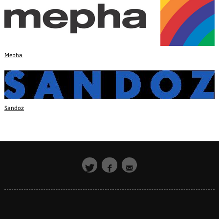
Mepha
Sandoz